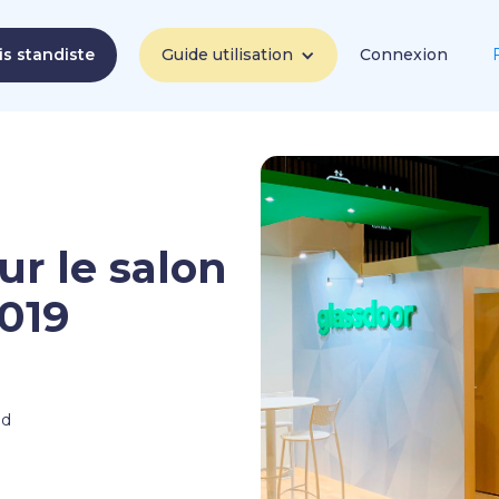
is standiste
Guide utilisation
Connexion
ur le salon
019
nd